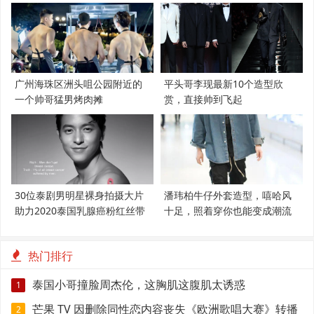
广州海珠区洲头咀公园附近的
平头哥李现最新10个造型欣
一个帅哥猛男烤肉摊
赏，直接帅到飞起
30位泰剧男明星裸身拍摄大片
潘玮柏牛仔外套造型，嘻哈风
助力2020泰国乳腺癌粉红丝带
十足，照着穿你也能变成潮流
范
热门排行
泰国小哥撞脸周杰伦，这胸肌这腹肌太诱惑
1
芒果 TV 因删除同性恋内容丧失《欧洲歌唱大赛》转播
2