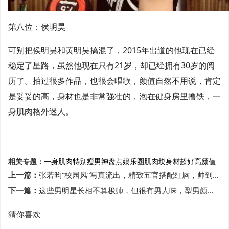
第八位：侯明昊
可别把侯明昊和黄明昊搞混了，2015年出道的他现在已经
稳定了星路，虽然他现在只有21岁，却已经拥有30岁的阅
历了。拍过很多作品，也很会唱歌，颜值自然不用说，肯定
是妥妥的高，身材也是非常强壮的，泡在健身房里撸铁，一
身肌肉格外迷人。
相关专题：
一身肌肉
特别瘦
男神
盘点娱乐圈
肌肉块
身材超好
高颜值
上一篇：
张若昀“校园风”写真流出，精致五官搭配红唇，帅到不敢直视
下一篇：
这些男明星长相不算极帅，但很有男人味，型男颜还有人吃吗？
猜你喜欢