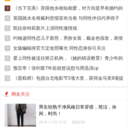
权
《当下完美》异国他乡相知相爱，对方却是早有婚约的
3
准爸爸！
英国跳水名将戴利登报宣布当爸 与同性伴侣代孕得子
4
凯拉奈特莉新片上演同性激情戏
5
约翰逊同性恋儿子新照，男扮女装，戴金色假发，表情
6
妩媚
女版蝙蝠侠官方定妆照曝光 同性恋身份引关注
7
爱上同性被送往矫正机构，《她的错误教育》青少年的
8
悲伤与错误
预言帝！张钧甯7年前就曾说想与周迅演cp
9
《蛋糕师》包揽台北电影节5项大奖，获得金马奖8项提
10
名
网友关注
男生轻熟干净风格日常穿搭，简洁，休
闲，时尚！
2018-11-03 15:32
阅读230