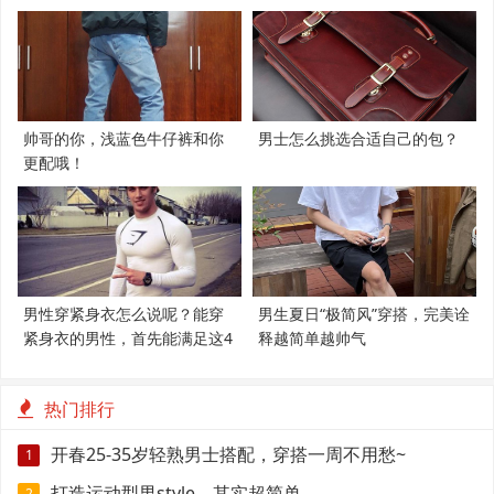
帅哥的你，浅蓝色牛仔裤和你
男士怎么挑选合适自己的包？
更配哦！
男性穿紧身衣怎么说呢？能穿
男生夏日“极简风”穿搭，完美诠
紧身衣的男性，首先能满足这4
释越简单越帅气
个条件
热门排行
开春25-35岁轻熟男士搭配，穿搭一周不用愁~
1
打造运动型男style，其实超简单
2