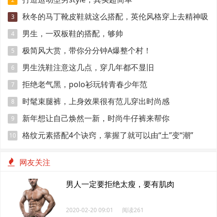
秋冬的马丁靴皮鞋就这么搭配，英伦风格穿上去精神吸
3
引眼球
男生，一双板鞋的搭配，够帅
4
极简风大赏，带你分分钟A爆整个村！
5
男生洗鞋注意这几点，穿几年都不显旧
6
拒绝老气黑，polo衫玩转青春少年范
7
时髦束腿裤，上身效果很有范儿穿出时尚感
8
新年想让自己焕然一新，时尚牛仔裤来帮你
9
格纹元素搭配4个诀窍，掌握了就可以由“土”变“潮”
10
网友关注
男人一定要拒绝太瘦，要有肌肉
2020-02-20 09:01
阅读261