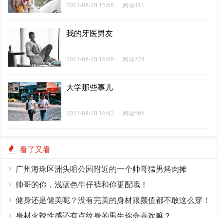
2017-08-20 15:56
阅读411
我的牙医男友
2017-08-20 16:08
阅读724
大学那些事儿
2017-08-20 16:42
阅读565
看了又看
广州海珠区洲头咀公园附近的一个帅哥猛男烤肉摊
帅哥的你，浅蓝色牛仔裤和你更配哦！
健身还是健美呢？没有完美的身材跟颜值都不敢这么穿！
身材火辣性感还有点纹身的男生你会喜欢嘛？