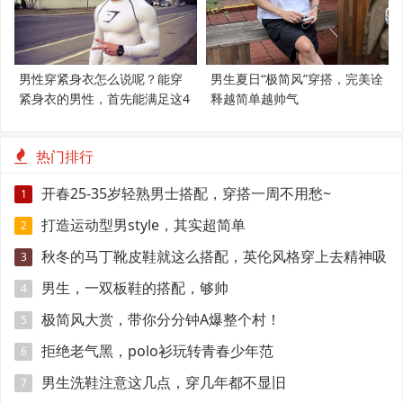
男性穿紧身衣怎么说呢？能穿
男生夏日“极简风”穿搭，完美诠
紧身衣的男性，首先能满足这4
释越简单越帅气
个条件
热门排行
开春25-35岁轻熟男士搭配，穿搭一周不用愁~
1
打造运动型男style，其实超简单
2
秋冬的马丁靴皮鞋就这么搭配，英伦风格穿上去精神吸
3
引眼球
男生，一双板鞋的搭配，够帅
4
极简风大赏，带你分分钟A爆整个村！
5
拒绝老气黑，polo衫玩转青春少年范
6
男生洗鞋注意这几点，穿几年都不显旧
7