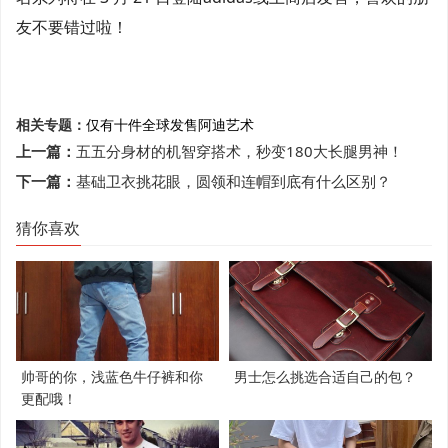
友不要错过啦！
相关专题：
仅有十件
全球发售
阿迪艺术
上一篇：
五五分身材的机智穿搭术，秒变180大长腿男神！
下一篇：
基础卫衣挑花眼，圆领和连帽到底有什么区别？
猜你喜欢
帅哥的你，浅蓝色牛仔裤和你
男士怎么挑选合适自己的包？
更配哦！