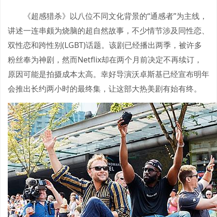
《超感猎杀》以八位不同文化背景的“通感者”为主线，
讲述一连串颇为烧脑的超自然故事，不少情节涉及同性恋、
双性恋和跨性别(LGBT)话题。该剧已经播出两季，被许多
粉丝奉为神剧，然而Netflix却在两个月前决定不再续订，
原因可能是拍摄成本太高。幸好导演沃卓斯基已经宣布明年
会推出长约两小时的最终集，让这部大热美剧有始有终。