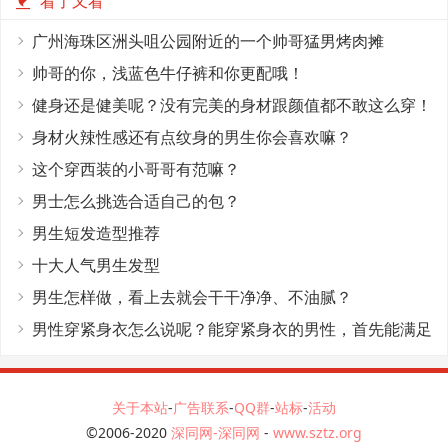
看了又看
广州海珠区洲头咀公园附近的一个帅哥猛男烤肉摊
帅哥的你，浅蓝色牛仔裤和你更配哦！
健身还是健美呢？没有完美的身材跟颜值都不敢这么穿！
身材火辣性感还有点纹身的男生你会喜欢嘛？
这个穿西装的小哥哥有范嘛？
男士怎么挑选合适自己的包？
男生短发造型推荐
十大人气男生发型
男生怎样做，看上去就会干干净净、不油腻？
男性穿紧身衣怎么说呢？能穿紧身衣的男性，首先能满足
这4个条件
关于本站
-
广告联系
-
QQ群
-
站标
-
活动
©2006-2020
深同网-深同网
-
www.sztz.org