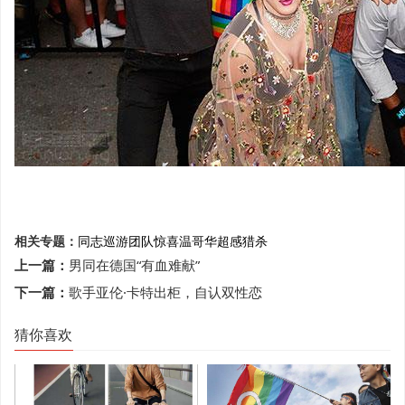
相关专题：
同志巡游
团队
惊喜
温哥华
超感猎杀
上一篇：
男同在德国“有血难献”
下一篇：
歌手亚伦·卡特出柜，自认双性恋
猜你喜欢