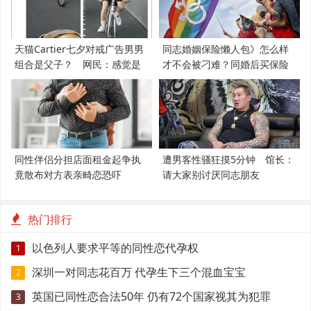
天猫Cartier七夕对戒广告男男
同志婚姻保险懒人包》怎么样
组合是父子？ 网民：感觉是
才不会被刁难？同婚后买保险
支持LGBT
必知5件事
同性伴侣分担店面租金起争执
遭男客性骚狂摸5分钟 馆长：
竟散布对方表亲畸恋恐吓
请大家别讨厌同志朋友
热门排行
以色列人要求平等的同性恋代孕权
1
深圳一对同志花百万 代孕生下三个混血宝宝
2
英国已同性恋合法50年 仍有72个国家视其为犯罪
3