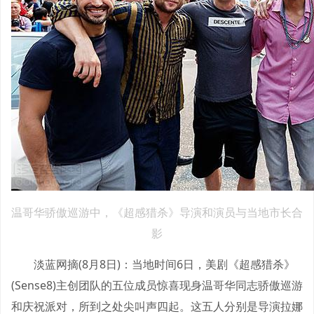
温哥华骄傲巡游中，《超感猎杀》导演和演员与当地市长合
影
淡蓝网摘(8月8日)：当地时间6日，美剧《超感猎杀》
(Sense8)主创团队的五位成员惊喜现身温哥华同志骄傲巡游
和庆祝派对，所到之处尖叫声四起。这五人分别是导演拉娜