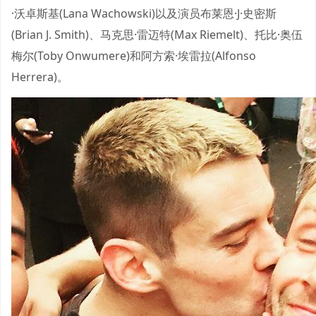
·沃卓斯基(Lana Wachowski)以及演员布莱恩·J·史密斯
(Brian J. Smith)、马克思·雷迈特(Max Riemelt)、托比·奥伍
梅尔(Toby Onwumere)和阿方索·埃雷拉(Alfonso
Herrera)。