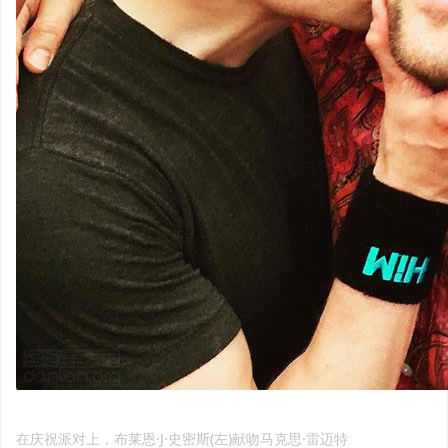
在庆祝派对上，布莱恩·J·史密斯(左)献吻马克思·雷迈特