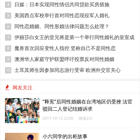
日媒：日本实现同性情侣共同贷款买房措施
4
美国西点军校举行首对同性恋现役军人婚礼
5
同性恋婚姻、同性形婚法律问题怎么处理？
6
伊丽莎白女王的堂兄将是第一个举行同性婚礼的皇室成
7
员
魔兽首次回应变性人指控 坚称自己不是同性恋
8
澳洲华人家庭守护联盟呼吁投票反对同性婚姻
9
土耳其师生因参加同志游行受审 欧洲外交官关心
10
网友关注
“释宪”后同性婚姻在台湾地区仍受挫 法官
驳回二人登记结婚诉求
2017-10-13 22:00
阅读231
小六同学的出柜故事