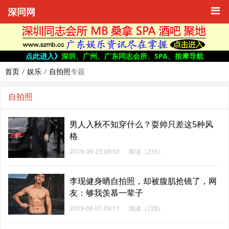
深同网
点此进入》
深圳、广州、广东同志会所、SPA、按摩导航
首页
娱乐
自拍照
专题
自拍照
男人入秋不知穿什么？耍帅只差这5种风
格
2019-09-23 09:50
阅读（235）
李现健身晒自拍照，却被腹肌抢镜了，网
友：够我羡慕一辈子
2019-08-01 09:11
阅读（228）