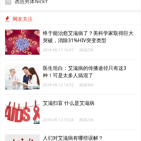
诱惑男体NickY
10
网友关注
终于能治愈艾滋病了？美科学家取得巨大
突破，消除31%HIV突变类型
2018-06-11 16:57
阅读258
医生坦白：艾滋病的传播途径只有这3
种！可是太多人搞混了
2018-06-12 14:52
阅读304
艾滋扫盲 什么是艾滋病
2018-06-12 15:24
阅读236
人们对艾滋病有哪些误解？