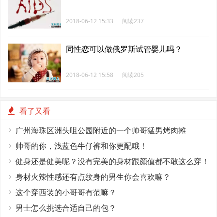
2018-06-12 15:33
阅读237
同性恋可以做俄罗斯试管婴儿吗？
2018-06-12 15:58
阅读205
看了又看
广州海珠区洲头咀公园附近的一个帅哥猛男烤肉摊
帅哥的你，浅蓝色牛仔裤和你更配哦！
健身还是健美呢？没有完美的身材跟颜值都不敢这么穿！
身材火辣性感还有点纹身的男生你会喜欢嘛？
这个穿西装的小哥哥有范嘛？
男士怎么挑选合适自己的包？