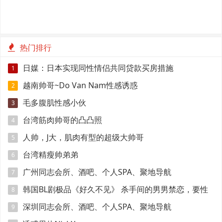
热门排行
日媒：日本实现同性情侣共同贷款买房措施
1
越南帅哥~Do Van Nam性感诱惑
2
毛多腹肌性感小伙
3
台湾筋肉帅哥的凸凸照
4
人帅，J大，肌肉有型的超级大帅哥
5
台湾精瘦帅弟弟
6
广州同志会所、酒吧、个人SPA、聚地导航
7
韩国BL剧极品《好久不见》 杀手间的男男禁恋，要性
8
命还是爱情？
深圳同志会所、酒吧、个人SPA、聚地导航
9