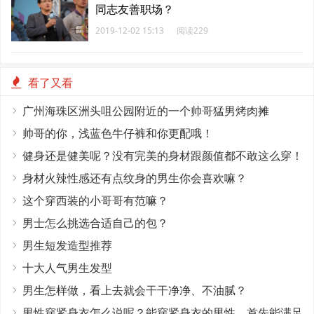
同志友善职场？
2019-12-02 15:13
阅读229
看了又看
广州海珠区洲头咀公园附近的一个帅哥猛男烤肉摊
帅哥的你，浅蓝色牛仔裤和你更配哦！
健身还是健美呢？没有完美的身材跟颜值都不敢这么穿！
身材火辣性感还有点纹身的男生你会喜欢嘛？
这个穿西装的小哥哥有范嘛？
男士怎么挑选合适自己的包？
男生短发造型推荐
十大人气男生发型
男生怎样做，看上去就会干干净净、不油腻？
男性穿紧身衣怎么说呢？能穿紧身衣的男性，首先能满足