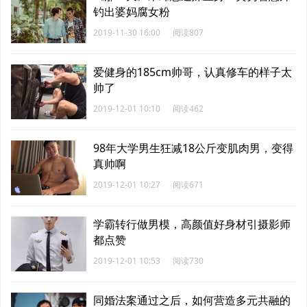
钓出婆妈腐女粉
2019-11-30 16:00
阅读807
爱健身的185cm帅哥，认真修车的样子太
帅了
2019-12-01 10:10
阅读462
98年大学男生狂减18公斤变肌肉男，变得
真帅啊
2019-12-01 10:27
阅读671
学霸转行做男模，高颜值好身材引摄影师
都点赞
2019-12-01 10:53
阅读730
同婚法案通过之后，如何营造多元共融的