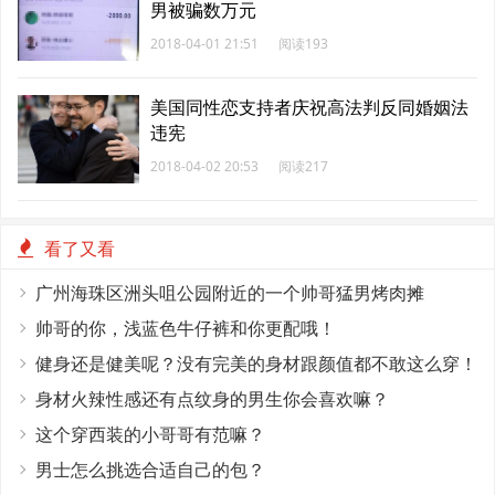
男被骗数万元
2018-04-01 21:51
阅读193
美国同性恋支持者庆祝高法判反同婚姻法
违宪
2018-04-02 20:53
阅读217
看了又看
广州海珠区洲头咀公园附近的一个帅哥猛男烤肉摊
帅哥的你，浅蓝色牛仔裤和你更配哦！
健身还是健美呢？没有完美的身材跟颜值都不敢这么穿！
身材火辣性感还有点纹身的男生你会喜欢嘛？
这个穿西装的小哥哥有范嘛？
男士怎么挑选合适自己的包？