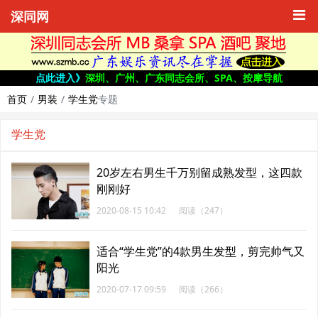
深同网
点此进入》
深圳、广州、广东同志会所、SPA、按摩导航
首页
男装
学生党
专题
学生党
20岁左右男生千万别留成熟发型，这四款
刚刚好
2020-08-15 10:42
阅读（247）
适合“学生党”的4款男生发型，剪完帅气又
阳光
2020-07-17 09:59
阅读（266）