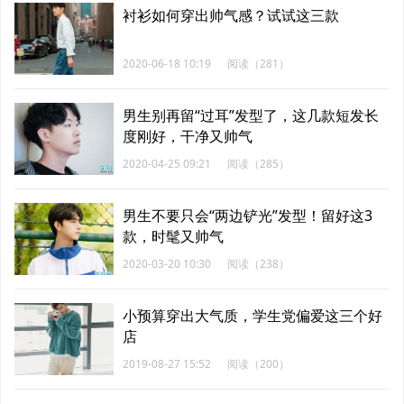
衬衫如何穿出帅气感？试试这三款
2020-06-18 10:19
阅读（281）
男生别再留“过耳”发型了，这几款短发长
度刚好，干净又帅气
2020-04-25 09:21
阅读（285）
男生不要只会“两边铲光”发型！留好这3
款，时髦又帅气
2020-03-20 10:30
阅读（238）
小预算穿出大气质，学生党偏爱这三个好
店
2019-08-27 15:52
阅读（200）