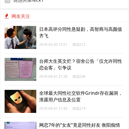
诱惑男体NickY
10
网友关注
日本高评分同性悬疑剧，高智商与高颜值
齐飞
2018-03-30 15:51
阅读212
台师大生英文烂？宿舍公告「仅允许同性
恋会客」引争议
2018-04-01 21:28
阅读236
全球最大同性社交软件Grindr存在漏洞，
泄露用户信息及位置
2018-04-01 21:43
阅读219
网恋7年的“女友”竟是同性好友 衡阳痴情