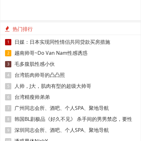
热门排行
日媒：日本实现同性情侣共同贷款买房措施
1
越南帅哥~Do Van Nam性感诱惑
2
毛多腹肌性感小伙
3
台湾筋肉帅哥的凸凸照
4
人帅，J大，肌肉有型的超级大帅哥
5
台湾精瘦帅弟弟
6
广州同志会所、酒吧、个人SPA、聚地导航
7
韩国BL剧极品《好久不见》 杀手间的男男禁恋，要性
8
命还是爱情？
深圳同志会所、酒吧、个人SPA、聚地导航
9