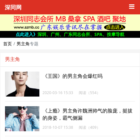
深同网
点此进入》
深圳、广州、广东同志会所、SPA、按摩导航
首页
男主角
专题
男主角
《王国》的男主角会爆红吗
2020-03-16 15:33
阅读（554）
《上瘾》男主角许魏洲帅气的脸庞，挺拔
的身姿，霸气侧漏
2018-10-07 15:38
阅读（409）