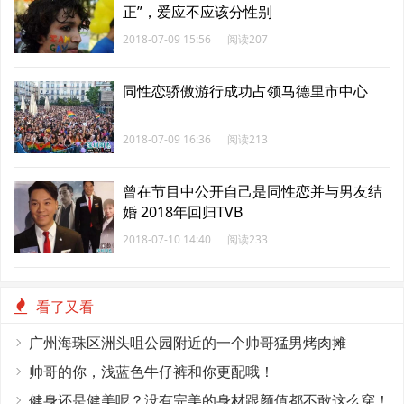
正”，爱应不应该分性别
2018-07-09 15:56
阅读207
同性恋骄傲游行成功占领马德里市中心
2018-07-09 16:36
阅读213
曾在节目中公开自己是同性恋并与男友结
婚 2018年回归TVB
2018-07-10 14:40
阅读233
看了又看
广州海珠区洲头咀公园附近的一个帅哥猛男烤肉摊
帅哥的你，浅蓝色牛仔裤和你更配哦！
健身还是健美呢？没有完美的身材跟颜值都不敢这么穿！