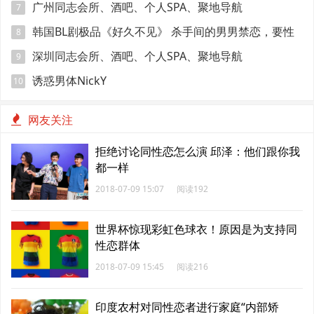
广州同志会所、酒吧、个人SPA、聚地导航
7
韩国BL剧极品《好久不见》 杀手间的男男禁恋，要性
8
命还是爱情？
深圳同志会所、酒吧、个人SPA、聚地导航
9
诱惑男体NickY
10
网友关注
拒绝讨论同性恋怎么演 邱泽：他们跟你我
都一样
2018-07-09 15:07
阅读192
世界杯惊现彩虹色球衣！原因是为支持同
性恋群体
2018-07-09 15:45
阅读216
印度农村对同性恋者进行家庭“内部矫