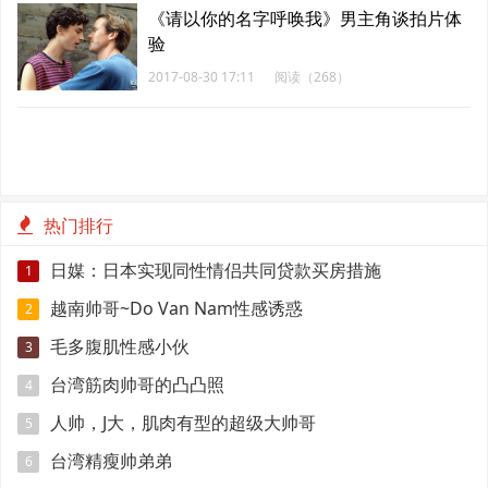
《请以你的名字呼唤我》男主角谈拍片体
验
2017-08-30 17:11
阅读（268）
热门排行
日媒：日本实现同性情侣共同贷款买房措施
1
越南帅哥~Do Van Nam性感诱惑
2
毛多腹肌性感小伙
3
台湾筋肉帅哥的凸凸照
4
人帅，J大，肌肉有型的超级大帅哥
5
台湾精瘦帅弟弟
6