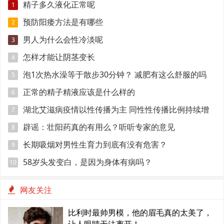
精子多久液化正常呢
1
预防阳痿方法是有哪些
2
男人为什么会性冷淡呢
3
怎样才能让阴茎变长
4
泡1次热水澡等于散步30分钟？ 减肥有这么舒服的吗
5
正常的精子精液应该是什么样的
6
湖北艾滋病疫情以性传播为主 同性性传播比例持续增
7
长
辟谣：壮阳药真的有用么？听听专家的意见
8
长期吸烟对男性生育力到底有没有危害？
9
58岁头发变白，是因为身体有病吗？
10
网友关注
比利时最帅男模，他的眉毛真的太美了，