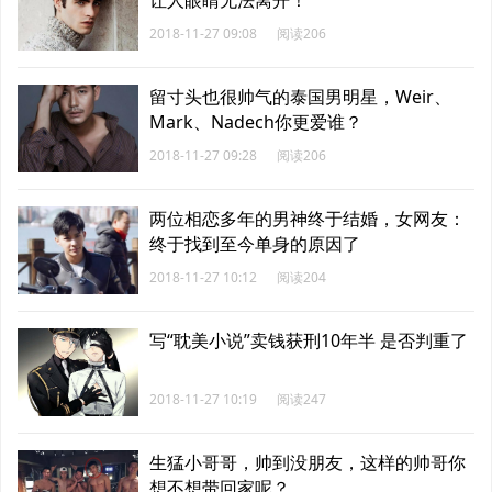
让人眼睛无法离开！
2018-11-27 09:08
阅读206
留寸头也很帅气的泰国男明星，Weir、
Mark、Nadech你更爱谁？
2018-11-27 09:28
阅读206
两位相恋多年的男神终于结婚，女网友：
终于找到至今单身的原因了
2018-11-27 10:12
阅读204
写“耽美小说”卖钱获刑10年半 是否判重了
2018-11-27 10:19
阅读247
生猛小哥哥，帅到没朋友，这样的帅哥你
想不想带回家呢？