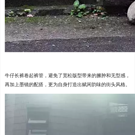
牛仔长裤卷起裤管，避免了宽松版型带来的臃肿和无型感，
再加上墨镜的配搭，更为自身打造出赋闲韵味的街头风格。