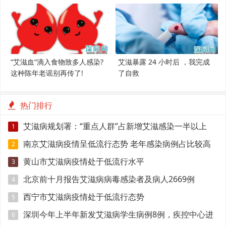
“艾滋血”滴入食物致多人感染?
艾滋暴露 24 小时后 ，我完成
这种陈年老谣别再传了!
了自救
热门排行
艾滋病规划署：“重点人群”占新增艾滋感染一半以上
1
南京艾滋病疫情呈低流行态势 老年感染病例占比较高
2
黄山市艾滋病疫情处于低流行水平
3
北京前十月报告艾滋病病毒感染者及病人2669例
4
西宁市艾滋病疫情处于低流行态势
5
深圳今年上半年新发艾滋病学生病例8例，疾控中心进
6