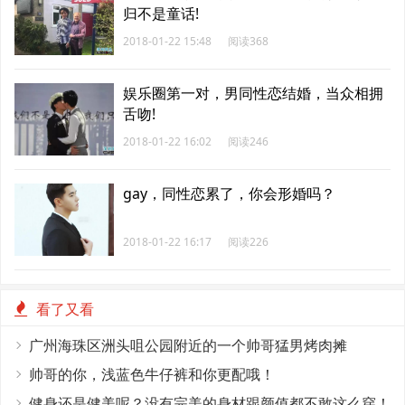
归不是童话!
2018-01-22 15:48
阅读368
娱乐圈第一对，男同性恋结婚，当众相拥
舌吻!
2018-01-22 16:02
阅读246
gay，同性恋累了，你会形婚吗？
2018-01-22 16:17
阅读226
看了又看
广州海珠区洲头咀公园附近的一个帅哥猛男烤肉摊
帅哥的你，浅蓝色牛仔裤和你更配哦！
健身还是健美呢？没有完美的身材跟颜值都不敢这么穿！