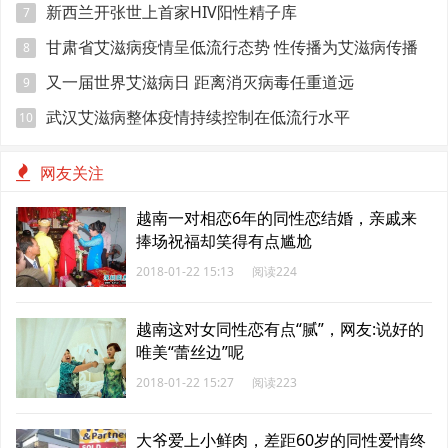
校园宣传防艾
新西兰开张世上首家HIV阳性精子库
7
甘肃省艾滋病疫情呈低流行态势 性传播为艾滋病传播
8
的主要途径
又一届世界艾滋病日 距离消灭病毒任重道远
9
武汉艾滋病整体疫情持续控制在低流行水平
10
网友关注
越南一对相恋6年的同性恋结婚，亲戚来
捧场祝福却笑得有点尴尬
2018-01-22 15:13
阅读224
越南这对女同性恋有点“腻”，网友:说好的
唯美“蕾丝边”呢
2018-01-22 15:27
阅读223
大爷爱上小鲜肉，差距60岁的同性爱情终