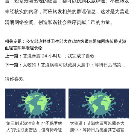
言，还是最新出现的谣言，都可以找到权威辟谣。不应转发
未经核实的内容，而应转发相关的辟谣信息，这才是为营造
清朗网络空间、创造和谐社会秩序贡献自己的力量。
相关专题：
公安部
凉拌菜
卫生部
大盘鸡
烧烤
紧急通知
网络传播
艾滋
血
谣言
陈年老谣
食物
上一篇：
艾滋暴露 24 小时后 ，我完成了自救
下一篇：
太狡猾！艾滋病毒可以藏身大脑中：等待日后感染其它器官
猜你喜欢
第三例艾滋治愈者？“圣保罗病
太狡猾！艾滋病毒可以藏身大
人”疗法或更普适，但有待考证
脑中：等待日后感染其它器官