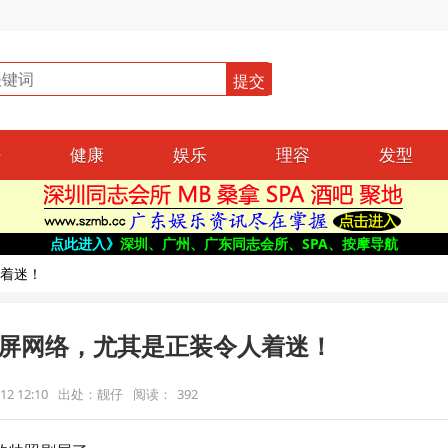
仔
健康
娱乐
理容
发型
点此进入》
深圳、广州、广东同志会所、SPA、按摩导航
着迷！
屏网络，尤其是正装令人着迷！
2 12:10
出处：靓仔
阅读：
392