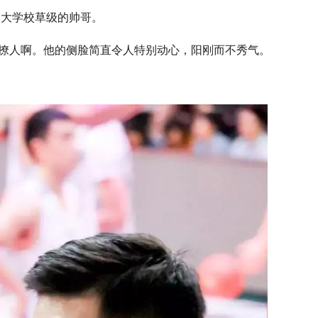
波大学校草级的帅哥。
撩人啊。他的侧脸简直令人特别动心，阳刚而不秀气。