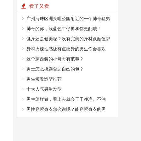
看了又看
广州海珠区洲头咀公园附近的一个帅哥猛男
烤肉摊
帅哥的你，浅蓝色牛仔裤和你更配哦！
健身还是健美呢？没有完美的身材跟颜值都
不敢这么穿！
身材火辣性感还有点纹身的男生你会喜欢
嘛？
这个穿西装的小哥哥有范嘛？
男士怎么挑选合适自己的包？
男生短发造型推荐
十大人气男生发型
男生怎样做，看上去就会干干净净、不油
腻？
男性穿紧身衣怎么说呢？能穿紧身衣的男
性，首先能满足这4个条件