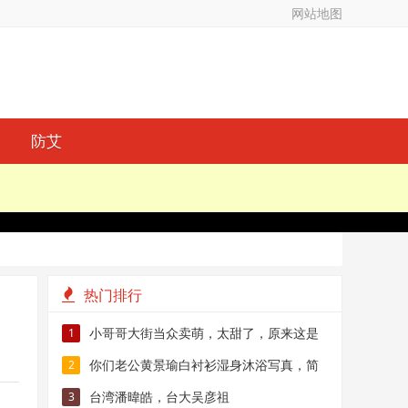
网站地图
防艾
热门排行
小哥哥大街当众卖萌，太甜了，原来这是
1
小奶狗
你们老公黄景瑜白衬衫湿身沐浴写真，简
2
直燃爆了！
台湾潘暐皓，台大吴彦祖
3