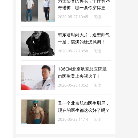
男士必备的裤装，牛仔裤VS
奇诺裤，哪一条你穿得更
多？
2020-05-27 10:45
阅读
246
韩东君时尚大片，造型帅气
十足，满满的硬汉风调！
2020-05-27 10:58
阅读
229
186CM北京航空总医院肌
肉医生登上央视火了！
2020-05-28 10:52
阅读
471
又一个北京肌肉医生刷屏，
现在的医生都这么好了吗？
2020-05-28 11:14
阅读
473