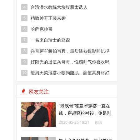
台湾潜水教练六块腹肌太诱人
4
精致帅哥正装来袭
5
哈萨克帅哥
6
一名来自瑞士的亚裔
7
兵哥穿军装拍写真，最后还被摄影师扒掉
8
好阳光的退伍兵哥哥，性感帅气你喜欢吗
9
暖男天菜混搭小狼狗腹肌，颜值高身材好
10
还有迷人照
网友关注
“老戏骨”霍建华穿搭一直在
线，穿起骚粉衬衫，倒是别
具一格
2020-05-26 10:21
阅读
214