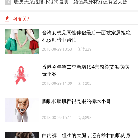
暖男天菜混搭小狼狗腹肌，颜值高身材好还有迷人照
10
网友关注
台湾女想见同性伴侣最后一面被家属拒绝
礼仪师暗中帮忙
2018-08-29 10:53
阅读229
香港今年第二季新增154宗感染艾滋病病
毒个案
2018-08-29 11:09
阅读203
胸肌和腹肌都很亮眼的棒球小哥
2018-08-29 15:11
阅读898
白内裤，粗壮的大腿，还有雄壮的肌肉身