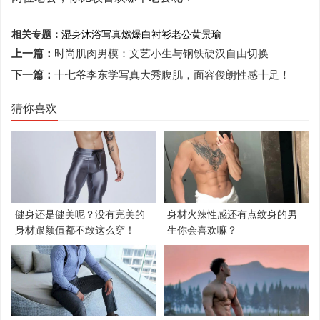
相关专题：
湿身沐浴写真
燃爆
白衬衫
老公
黄景瑜
上一篇：
时尚肌肉男模：文艺小生与钢铁硬汉自由切换
下一篇：
十七爷李东学写真大秀腹肌，面容俊朗性感十足！
猜你喜欢
健身还是健美呢？没有完美的
身材火辣性感还有点纹身的男
身材跟颜值都不敢这么穿！
生你会喜欢嘛？