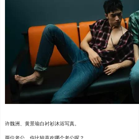
许魏洲、黄景瑜白衬衫沐浴写真。
两位老公，你比较喜欢哪个老公呢？