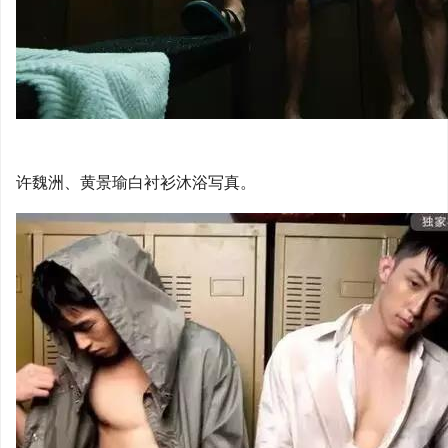
许魏洲、黄景瑜白衬衫沐浴写真。