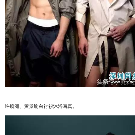
许魏洲、黄景瑜白衬衫沐浴写真。