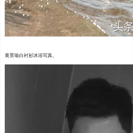
黄景瑜白衬衫沐浴写真。