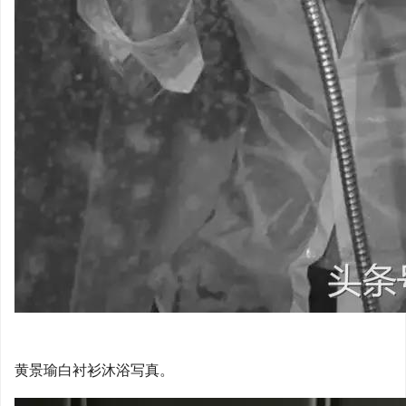
黄景瑜白衬衫沐浴写真。