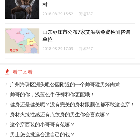
材
2018-08-29 15:52
阅读787
山东枣庄市公布7家艾滋病免费检测咨询
单位
2018-08-29 17:03
阅读267
看了又看
广州海珠区洲头咀公园附近的一个帅哥猛男烤肉摊
帅哥的你，浅蓝色牛仔裤和你更配哦！
健身还是健美呢？没有完美的身材跟颜值都不敢这么穿！
身材火辣性感还有点纹身的男生你会喜欢嘛？
这个穿西装的小哥哥有范嘛？
男士怎么挑选合适自己的包？