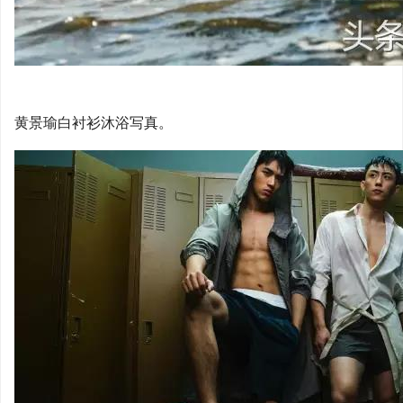
黄景瑜白衬衫沐浴写真。