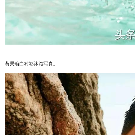
黄景瑜白衬衫沐浴写真。