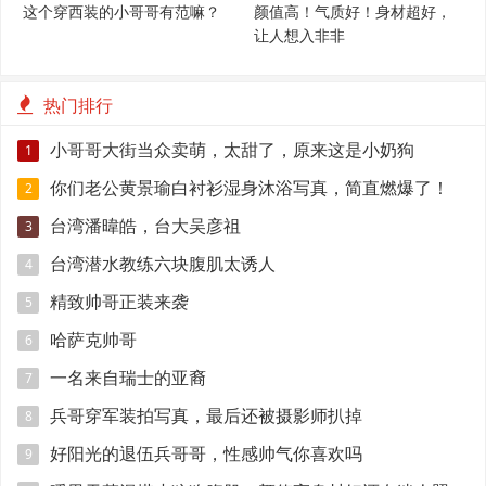
这个穿西装的小哥哥有范嘛？
颜值高！气质好！身材超好，
让人想入非非
热门排行
小哥哥大街当众卖萌，太甜了，原来这是小奶狗
1
你们老公黄景瑜白衬衫湿身沐浴写真，简直燃爆了！
2
台湾潘暐皓，台大吴彦祖
3
台湾潜水教练六块腹肌太诱人
4
精致帅哥正装来袭
5
哈萨克帅哥
6
一名来自瑞士的亚裔
7
兵哥穿军装拍写真，最后还被摄影师扒掉
8
好阳光的退伍兵哥哥，性感帅气你喜欢吗
9