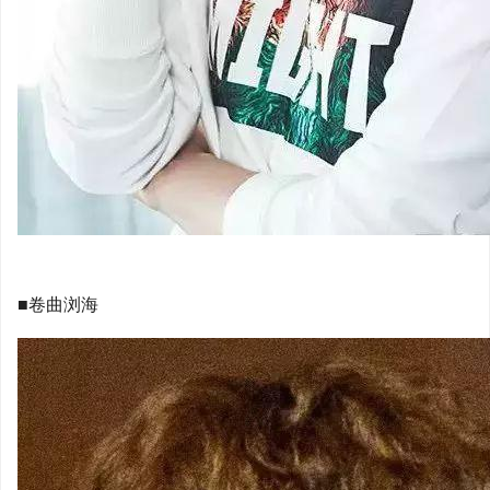
■卷曲浏海