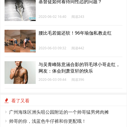
基督徒如何看待同性恋的问题？
2020-06-02 16:40
阅读243
腰比毛若懿还软！96年瑜伽私教走红
2020-06-03 09:32
阅读442
与吴青峰陈意涵合影的羽毛球小哥走红，
网友：体会到萧亚轩的快乐
2020-06-03 09:44
阅读396
看了又看
广州海珠区洲头咀公园附近的一个帅哥猛男烤肉摊
帅哥的你，浅蓝色牛仔裤和你更配哦！