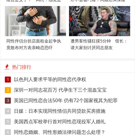
支持LGBT
必知5件事
同性伴侣分担店面租金起争执
遭男客性骚狂摸5分钟 馆长：
竟散布对方表亲畸恋恐吓
请大家别讨厌同志朋友
热门排行
以色列人要求平等的同性恋代孕权
1
深圳一对同志花百万 代孕生下三个混血宝宝
2
英国已同性恋合法50年 仍有72个国家视其为犯罪
3
日媒：日本实现同性情侣共同贷款买房措施
4
美国西点军校举行首对同性恋现役军人婚礼
5
同性恋婚姻、同性形婚法律问题怎么处理？
6