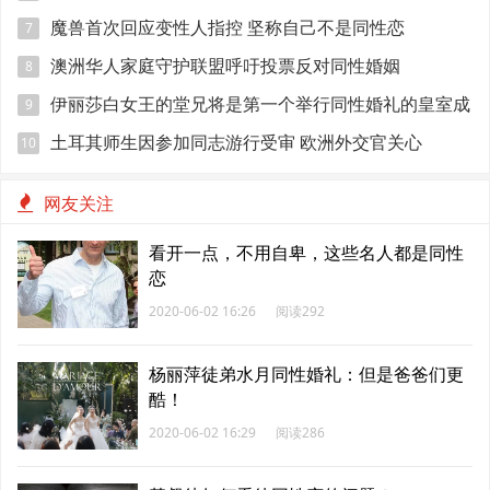
魔兽首次回应变性人指控 坚称自己不是同性恋
7
澳洲华人家庭守护联盟呼吁投票反对同性婚姻
8
伊丽莎白女王的堂兄将是第一个举行同性婚礼的皇室成
9
员
土耳其师生因参加同志游行受审 欧洲外交官关心
10
网友关注
看开一点，不用自卑，这些名人都是同性
恋
2020-06-02 16:26
阅读292
杨丽萍徒弟水月同性婚礼：但是爸爸们更
酷！
2020-06-02 16:29
阅读286