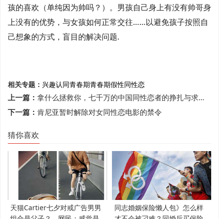
孩的喜欢（单纯因为帅吗？）。男孩自己身上有没有帅哥身
上没有的优势，与女孩如何正常交往……以避免孩子按照自
己想象的方式，盲目的解决问题.
相关专题：
兴趣
认同
青春期
青春期假性同性恋
上一篇：
拿什么拯救你，七千万的中国同性恋者的挣扎与求救！
下一篇：
肯尼亚暂时解除对女同性恋电影的禁令
猜你喜欢
天猫Cartier七夕对戒广告男男
同志婚姻保险懒人包》怎么样
组合是父子？ 网民：感觉是
才不会被刁难？同婚后买保险