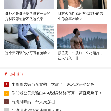
健身还是健美呢？没有完美的
身材火辣性感还有点纹身的男
身材跟颜值都不敢这么穿！
生你会喜欢嘛？
这个穿西装的小哥哥有范嘛？
颜值高！气质好！身材超好，
让人想入非非
热门排行
小哥哥大街当众卖萌，太甜了，原来这是小奶狗
1
你们老公黄景瑜白衬衫湿身沐浴写真，简直燃爆了！
2
台湾潘暐皓，台大吴彦祖
3
台湾潜水教练六块腹肌太诱人
4