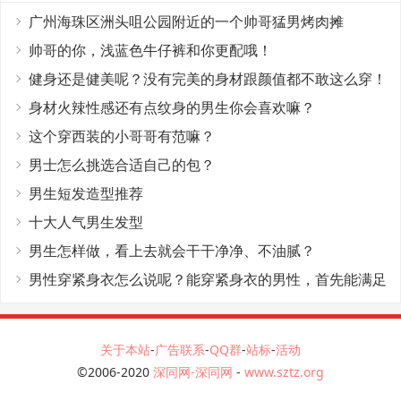
广州海珠区洲头咀公园附近的一个帅哥猛男烤肉摊
帅哥的你，浅蓝色牛仔裤和你更配哦！
健身还是健美呢？没有完美的身材跟颜值都不敢这么穿！
身材火辣性感还有点纹身的男生你会喜欢嘛？
这个穿西装的小哥哥有范嘛？
男士怎么挑选合适自己的包？
男生短发造型推荐
十大人气男生发型
男生怎样做，看上去就会干干净净、不油腻？
男性穿紧身衣怎么说呢？能穿紧身衣的男性，首先能满足
这4个条件
关于本站
-
广告联系
-
QQ群
-
站标
-
活动
©2006-2020
深同网-深同网
-
www.sztz.org