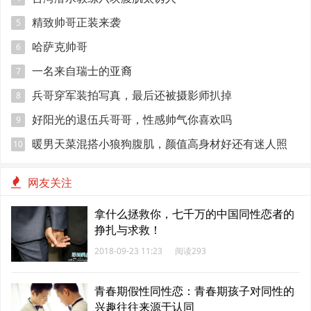
精致帅哥正装来袭
5
哈萨克帅哥
6
一名来自瑞士的亚裔
7
兵哥穿军装拍写真，最后还被摄影师扒掉
8
好阳光的退伍兵哥哥，性感帅气你喜欢吗
9
暖男天菜混搭小狼狗腹肌，颜值高身材好还有迷人照
10
网友关注
拿什么拯救你，七千万的中国同性恋者的
挣扎与求救！
2018-09-23 11:23
阅读293
青春期假性同性恋：青春期孩子对同性的
兴趣往往来源于认同