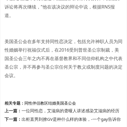
诉讼将再次继续，”他在该决议的辩论中说，根据RNS报
道。
美国圣公会在多年支持同性恋决定，包括允许神职人员为同
性婚姻举行祝福仪式后，在2016受到普世圣公宗制裁，美
国圣公会三年之内不再在基督教界和不同信仰机构之中代表
圣公宗，并不再参与圣公宗任何关于教义或制度问题的决定
会议。
相关专题：
同性伴侣
教区
结婚
美国圣公会
上一篇：
一位同性恋，艾滋病的聋哑人讲述感染艾滋病的经历
下一篇：
出柜直男到撩GV是种什么样的体验，-一个gay告诉你