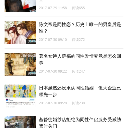
2017-07-29 11:58
阅读655
陈文帝是同性恋？历史上唯一的男皇后是
谁？
2017-07-30 09:10
阅读272
著名女诗人萨福的同性爱情究竟是怎么回
事
2017-07-30 09:22
阅读247
日本虽然还没承认同性婚姻，但大企业已
领先一步
2017-07-30 09:28
阅读238
基督徒婚纱店拒绝为同性伴侣服务受威胁
暂时关门