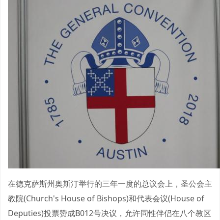
在德克萨斯州奥斯汀举行的三年一度的总议会上，圣公会主
教院(Church's House of Bishops)和代表会议(House of
Deputies)投票赞成B012号决议，允许同性伴侣在八个教区