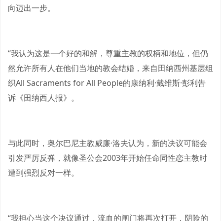
向迈出一步。
“我认为这是一个好的和解，尊重主教的权柄和地位，但仍
然允许所有人在他们当地的教会结婚，来自田纳西州基层组
织All Sacraments for All People的康纳利·戴维斯·彭利告
诉《田纳西人报》。
与此同时，奥尔巴尼主教威廉·洛夫认为，新的决议可能会
引发严厉反弹，就像圣公会2003年开始任命同性恋主教时
遭到强烈反对一样。
“我担心当这个决议通过，流血的闸门将再次打开，阴险的