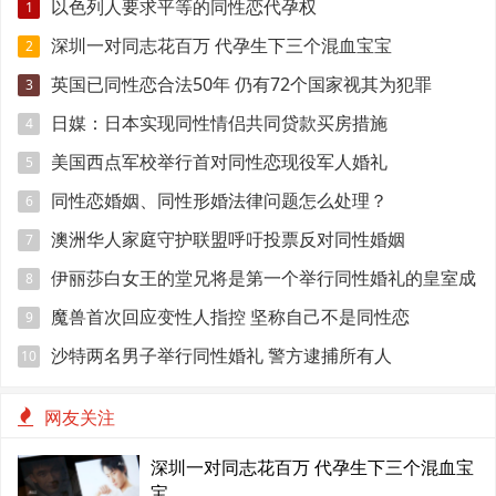
以色列人要求平等的同性恋代孕权
1
深圳一对同志花百万 代孕生下三个混血宝宝
2
英国已同性恋合法50年 仍有72个国家视其为犯罪
3
日媒：日本实现同性情侣共同贷款买房措施
4
美国西点军校举行首对同性恋现役军人婚礼
5
同性恋婚姻、同性形婚法律问题怎么处理？
6
澳洲华人家庭守护联盟呼吁投票反对同性婚姻
7
伊丽莎白女王的堂兄将是第一个举行同性婚礼的皇室成
8
员
魔兽首次回应变性人指控 坚称自己不是同性恋
9
沙特两名男子举行同性婚礼 警方逮捕所有人
10
网友关注
深圳一对同志花百万 代孕生下三个混血宝
宝