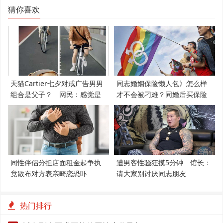
猜你喜欢
天猫Cartier七夕对戒广告男男
同志婚姻保险懒人包》怎么样
组合是父子？ 网民：感觉是
才不会被刁难？同婚后买保险
支持LGBT
必知5件事
同性伴侣分担店面租金起争执
遭男客性骚狂摸5分钟 馆长：
竟散布对方表亲畸恋恐吓
请大家别讨厌同志朋友
热门排行